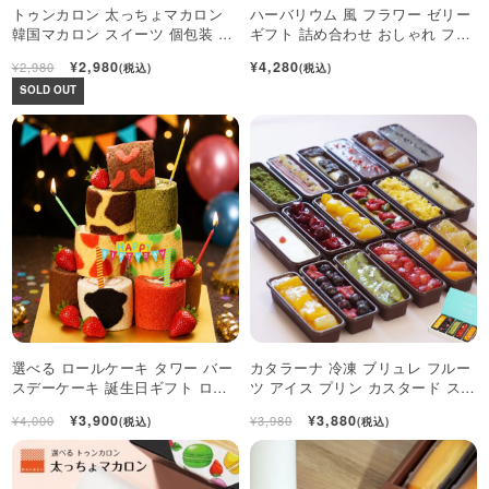
トゥンカロン 太っちょマカロン
ハーバリウム 風 フラワー ゼリー
韓国マカロン スイーツ 個包装 3
ギフト 詰め合わせ おしゃれ フル
個入
ーツ ジュレ 4個入
¥2,980
¥4,280
¥2,980
(税込)
(税込)
SOLD OUT
選べる ロールケーキ タワー バー
カタラーナ 冷凍 ブリュレ フルー
スデーケーキ 誕生日ギフト ロー
ツ アイス プリン カスタード スイ
ルケーキ ミニケーキ
ーツ 6個入
¥3,900
¥3,880
¥4,000
¥3,980
(税込)
(税込)