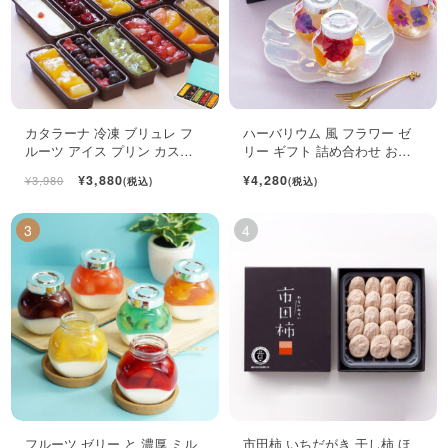
カタラーナ 冷凍 ブリュレ フ
ハーバリウム 風 フラワー ゼ
ルーツ アイス プリン カスタ
リー ギフト 詰め合わせ おし
ード スイーツ 6個入
ゃれ フルーツ ジュレ 4個入
¥3,880
¥4,280
¥3,980
(税込)
(税込)
フルーツ ゼリー と 濃厚 ミル
市田柿 いちだがき 干し柿 ほ