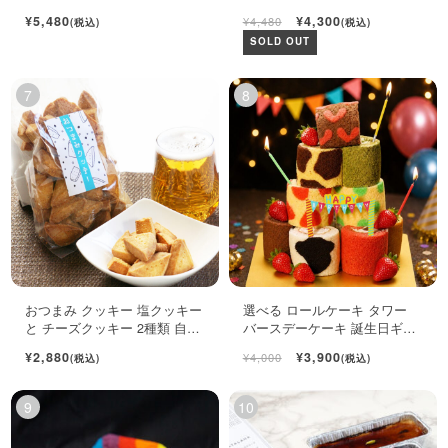
ゃれ フルーツ ジュレ 6個入
ちだ柿 自宅用 1kg
¥5,480
¥4,300
¥4,480
(税込)
(税込)
SOLD OUT
おつまみ クッキー 塩クッキー
選べる ロールケーキ タワー
と チーズクッキー 2種類 自宅
バースデーケーキ 誕生日ギフ
用袋
ト ロールケーキ ミニケーキ
¥2,880
¥3,900
¥4,000
(税込)
(税込)