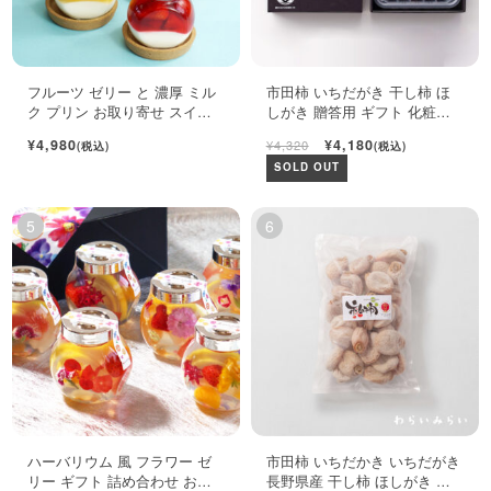
フルーツ ゼリー と 濃厚 ミル
市田柿 いちだがき 干し柿 ほ
ク プリン お取り寄せ スイー
しがき 贈答用 ギフト 化粧箱
ツ ギフト セット
450g
¥4,980
¥4,180
¥4,320
(税込)
(税込)
SOLD OUT
ハーバリウム 風 フラワー ゼ
市田柿 いちだかき いちだがき
リー ギフト 詰め合わせ おし
長野県産 干し柿 ほしがき い