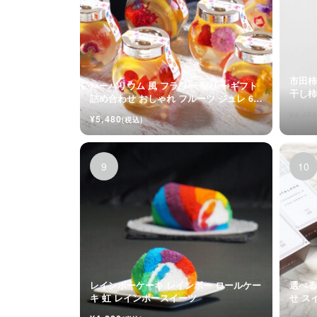
市田柿
ハーバリウム 風 フラワー ゼリー ギフト
詰め合わせ おしゃれ フルーツ ジュレ 6個
入
¥4,480
¥5,480
(税込)
レインボーケーキ レインボー ロールケー
選べる
キ 虹 レインボースイーツ
せ ス
メル