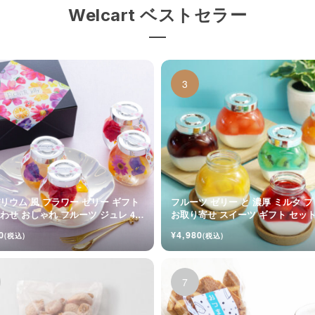
Welcart ベストセラー
リウム 風 フラワー ゼリー ギフト
フルーツ ゼリー と 濃厚 ミルク 
わせ おしゃれ フルーツ ジュレ 4個
お取り寄せ スイーツ ギフト セッ
0
¥4,980
(税込)
(税込)