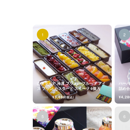
カタラーナ 冷凍 ブリュレ フルーツ アイ
ハーバ
ス プリン カスタード スイーツ 6個入
詰め合
入
¥3,880
¥4,28
¥3,980
(税込)