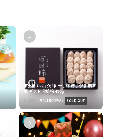
市田柿 いちだがき 干し柿 ほしがき 贈答
プリン
用 ギフト 化粧箱 450g
ト
¥4,180
¥4,320
(税込)
SOLD OUT