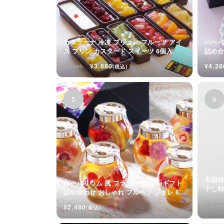
カタラーナ 冷凍 ブリュレ フルーツ アイ
ハーバ
ス プリン カスタード スイーツ 6個入
詰め合
入
¥3,880
¥4,28
¥3,980
(税込)
市田柿
ハーバリウム 風 フラワー ゼリー ギフト
詰め合わせ おしゃれ フルーツ ジュレ 6個
入
¥4,480
¥5,480
(税込)