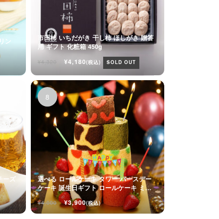
市田柿 いちだがき 干し柿 ほしがき 贈答
プリン
用 ギフト 化粧箱 450g
ト
¥4,180
¥4,320
(税込)
SOLD OUT
チーズ
選べる ロールケーキ タワー バースデー
ケーキ 誕生日ギフト ロールケーキ ミニ
ケーキ
¥3,900
¥4,000
(税込)