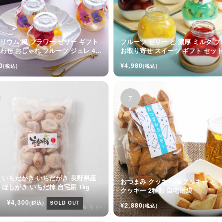
リウム 風 フラワー ゼリー ギフト
フルーツ ゼリー と 濃厚 ミルク 
わせ おしゃれ フルーツ ジュレ 4個
お取り寄せ スイーツ ギフト セッ
0
¥4,980
(税込)
(税込)
 いちだかき いちだがき 長野県産
おつまみ クッキー 塩クッキー と 
干し柿 ほしがき いちだ柿 自宅用 1kg
クッキー 2種類 自宅用袋
¥4,300
(税込)
SOLD OUT
¥2,880
(税込)