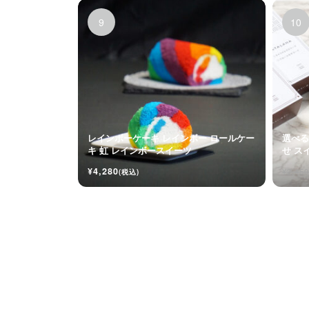
レインボーケーキ レインボー ロールケー
選べる
キ 虹 レインボースイーツ
せ ス
メル
¥4,280
¥2,450
(税込)