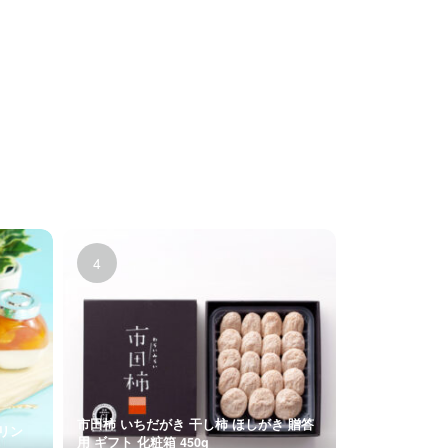
市田柿 いちだがき 干し柿 ほしがき 贈答
プリン
用 ギフト 化粧箱 450g