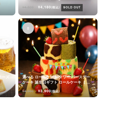
ト
¥4,180
¥4,320
(税込)
SOLD OUT
チーズ
選べる ロールケーキ タワー バースデー
ケーキ 誕生日ギフト ロールケーキ ミニ
ケーキ
¥3,900
¥4,000
(税込)