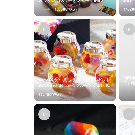
ス プリン カスタード スイーツ 6個入
詰め合
入
¥3,880
¥4,28
¥3,980
(税込)
市田柿
ハーバリウム 風 フラワー ゼリー ギフト
詰め合わせ おしゃれ フルーツ ジュレ 6個
入
¥4,480
¥5,480
(税込)