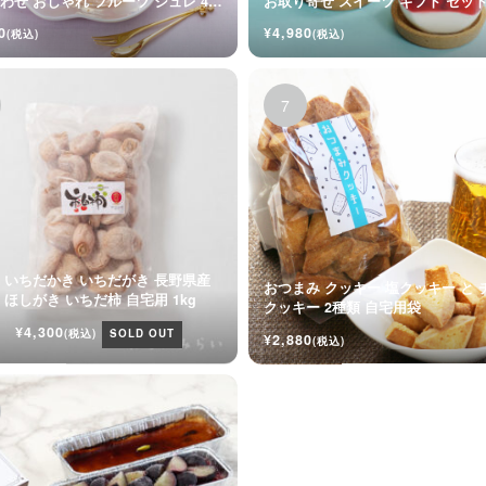
わせ おしゃれ フルーツ ジュレ 4個
お取り寄せ スイーツ ギフト セッ
0
¥4,980
(税込)
(税込)
 いちだかき いちだがき 長野県産
おつまみ クッキー 塩クッキー と 
干し柿 ほしがき いちだ柿 自宅用 1kg
クッキー 2種類 自宅用袋
¥4,300
(税込)
SOLD OUT
¥2,880
(税込)