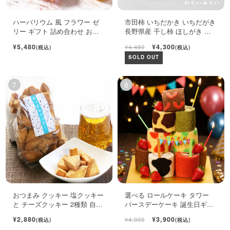
ハーバリウム 風 フラワー ゼ
市田柿 いちだかき いちだがき
リー ギフト 詰め合わせ おし
長野県産 干し柿 ほしがき い
ゃれ フルーツ ジュレ 6個入
ちだ柿 自宅用 1kg
¥5,480
¥4,300
¥4,480
(税込)
(税込)
SOLD OUT
おつまみ クッキー 塩クッキー
選べる ロールケーキ タワー
と チーズクッキー 2種類 自宅
バースデーケーキ 誕生日ギフ
用袋
ト ロールケーキ ミニケーキ
¥2,880
¥3,900
¥4,000
(税込)
(税込)