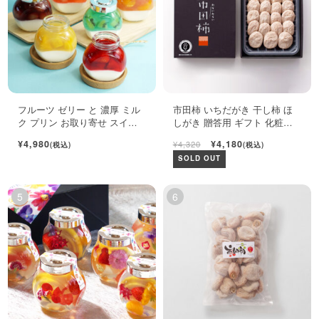
フルーツ ゼリー と 濃厚 ミル
市田柿 いちだがき 干し柿 ほ
ク プリン お取り寄せ スイー
しがき 贈答用 ギフト 化粧箱
ツ ギフト セット
450g
¥4,980
¥4,180
¥4,320
(税込)
(税込)
SOLD OUT