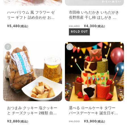
ハーバリウム 風 フラワー ゼ
市田柿 いちだかき いちだがき
リー ギフト 詰め合わせ おし
長野県産 干し柿 ほしがき い
ゃれ フルーツ ジュレ 6個入
ちだ柿 自宅用 1kg
¥5,480
¥4,300
¥4,480
(税込)
(税込)
SOLD OUT
おつまみ クッキー 塩クッキー
選べる ロールケーキ タワー
と チーズクッキー 2種類 自宅
バースデーケーキ 誕生日ギフ
用袋
ト ロールケーキ ミニケーキ
¥2,880
¥3,900
¥4,000
(税込)
(税込)