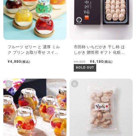
フルーツ ゼリー と 濃厚 ミル
市田柿 いちだがき 干し柿 ほ
ク プリン お取り寄せ スイー
しがき 贈答用 ギフト 化粧箱
ツ ギフト セット
450g
¥4,980
¥4,180
¥4,320
(税込)
(税込)
SOLD OUT