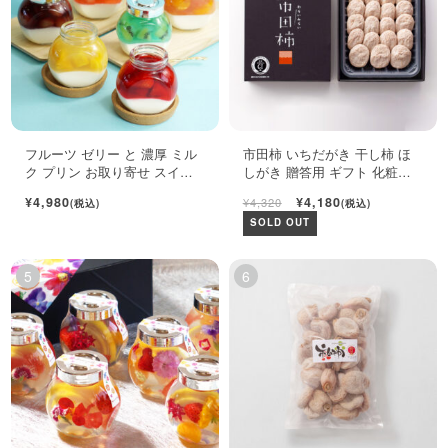
フルーツ ゼリー と 濃厚 ミル
市田柿 いちだがき 干し柿 ほ
ク プリン お取り寄せ スイー
しがき 贈答用 ギフト 化粧箱
ツ ギフト セット
450g
¥4,980
¥4,180
¥4,320
(税込)
(税込)
SOLD OUT