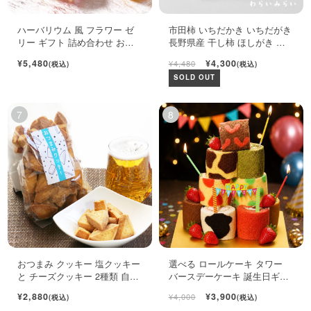
ハーバリウム 風 フラワー ゼ
市田柿 いちだかき いちだがき
リー ギフト 詰め合わせ おし
長野県産 干し柿 ほしがき い
ゃれ フルーツ ジュレ 6個入
ちだ柿 自宅用 1kg
¥5,480
¥4,300
¥4,480
(税込)
(税込)
SOLD OUT
おつまみ クッキー 塩クッキー
選べる ロールケーキ タワー
と チーズクッキー 2種類 自宅
バースデーケーキ 誕生日ギフ
用袋
ト ロールケーキ ミニケーキ
¥2,880
¥3,900
¥4,000
(税込)
(税込)