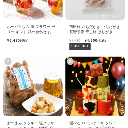
ハーバリウム 風 フラワー ゼ
市田柿 いちだかき いちだがき
リー ギフト 詰め合わせ おし
長野県産 干し柿 ほしがき い
ゃれ フルーツ ジュレ 6個入
ちだ柿 自宅用 1kg
¥5,480
¥4,300
¥4,480
(税込)
(税込)
SOLD OUT
おつまみ クッキー 塩クッキー
選べる ロールケーキ タワー
と チーズクッキー 2種類 自宅
バースデーケーキ 誕生日ギフ