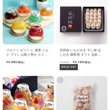
フルーツ ゼリー と 濃厚 ミル
市田柿 いちだがき 干し柿 ほ
ク プリン お取り寄せ スイー
しがき 贈答用 ギフト 化粧箱
ツ ギフト セット
450g
¥4,980
¥4,180
¥4,320
(税込)
(税込)
SOLD OUT