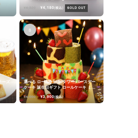
ト
¥4,180
¥4,320
(税込)
SOLD OUT
チーズ
選べる ロールケーキ タワー バースデー
ケーキ 誕生日ギフト ロールケーキ ミニ
ケーキ
¥3,900
¥4,000
(税込)