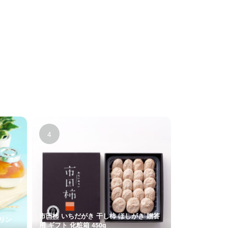
市田柿 いちだがき 干し柿 ほしがき 贈答
プリン
用 ギフト 化粧箱 450g