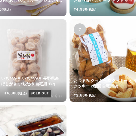
わせ おしゃれ フルーツ ジュレ 4個
お取り寄せ スイーツ ギフト セッ
0
¥4,980
(税込)
(税込)
 いちだかき いちだがき 長野県産
おつまみ クッキー 塩クッキー と 
干し柿 ほしがき いちだ柿 自宅用 1kg
クッキー 2種類 自宅用袋
¥4,300
(税込)
SOLD OUT
¥2,880
(税込)