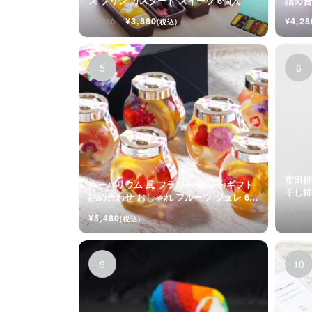
ス プリン カスタード スイーツ 6個入
詰め合
入
¥3,880
¥4,28
¥3,980
(税込)
市田柿
ハーバリウム 風 フラワー ゼリー ギフト
詰め合わせ おしゃれ フルーツ ジュレ 6個
入
¥4,480
¥5,480
(税込)