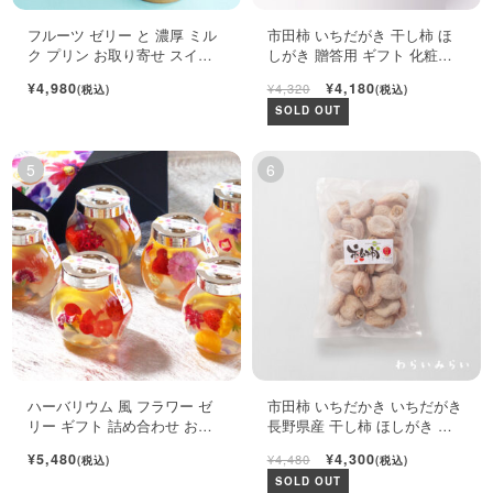
フルーツ ゼリー と 濃厚 ミル
市田柿 いちだがき 干し柿 ほ
ク プリン お取り寄せ スイー
しがき 贈答用 ギフト 化粧箱
ツ ギフト セット
450g
¥4,980
¥4,180
¥4,320
(税込)
(税込)
SOLD OUT
ハーバリウム 風 フラワー ゼ
市田柿 いちだかき いちだがき
リー ギフト 詰め合わせ おし
長野県産 干し柿 ほしがき い
ゃれ フルーツ ジュレ 6個入
ちだ柿 自宅用 1kg
¥5,480
¥4,300
¥4,480
(税込)
(税込)
SOLD OUT