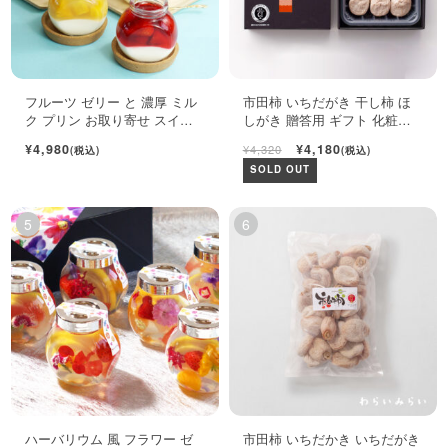
フルーツ ゼリー と 濃厚 ミル
市田柿 いちだがき 干し柿 ほ
ク プリン お取り寄せ スイー
しがき 贈答用 ギフト 化粧箱
ツ ギフト セット
450g
¥4,980
¥4,180
¥4,320
(税込)
(税込)
SOLD OUT
ハーバリウム 風 フラワー ゼ
市田柿 いちだかき いちだがき