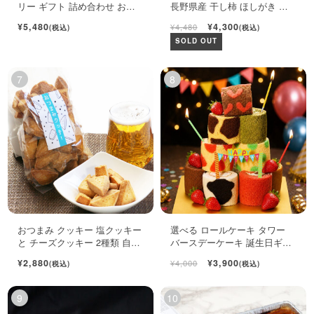
リー ギフト 詰め合わせ おし
長野県産 干し柿 ほしがき い
ゃれ フルーツ ジュレ 6個入
ちだ柿 自宅用 1kg
¥5,480
¥4,300
¥4,480
(税込)
(税込)
SOLD OUT
おつまみ クッキー 塩クッキー
選べる ロールケーキ タワー
と チーズクッキー 2種類 自宅
バースデーケーキ 誕生日ギフ
用袋
ト ロールケーキ ミニケーキ
¥2,880
¥3,900
¥4,000
(税込)
(税込)