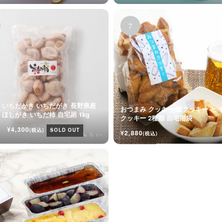
 いちだかき いちだがき 長野県産
おつまみ クッキー 塩クッキー と 
干し柿 ほしがき いちだ柿 自宅用 1kg
クッキー 2種類 自宅用袋
¥4,300
(税込)
SOLD OUT
¥2,880
(税込)