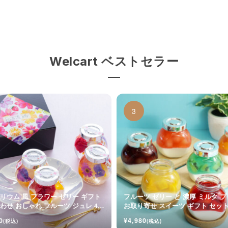
Welcart ベストセラー
リウム 風 フラワー ゼリー ギフト
フルーツ ゼリー と 濃厚 ミルク 
わせ おしゃれ フルーツ ジュレ 4個
お取り寄せ スイーツ ギフト セッ
0
¥4,980
(税込)
(税込)