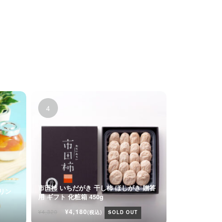
市田柿 いちだがき 干し柿 ほしがき 贈答
プリン
用 ギフト 化粧箱 450g
ト
¥4,180
¥4,320
(税込)
SOLD OUT