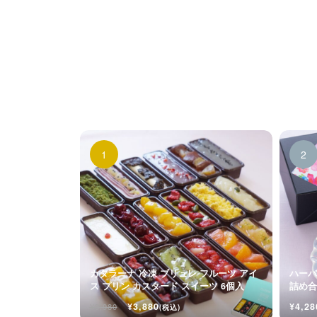
カタラーナ 冷凍 ブリュレ フルーツ アイ
ハーバ
ス プリン カスタード スイーツ 6個入
詰め合
入
¥3,880
¥4,28
¥3,980
(税込)