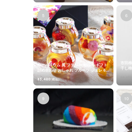
市田柿
ハーバリウム 風 フラワー ゼリー ギフト
詰め合わせ おしゃれ フルーツ ジュレ 6個
入
¥4,480
¥5,480
(税込)