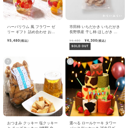
ハーバリウム 風 フラワー ゼ
市田柿 いちだかき いちだがき
リー ギフト 詰め合わせ おし
長野県産 干し柿 ほしがき い
ゃれ フルーツ ジュレ 6個入
ちだ柿 自宅用 1kg
¥5,480
¥4,300
¥4,480
(税込)
(税込)
SOLD OUT
おつまみ クッキー 塩クッキー
選べる ロールケーキ タワー
と チーズクッキー 2種類 自宅
バースデーケーキ 誕生日ギフ