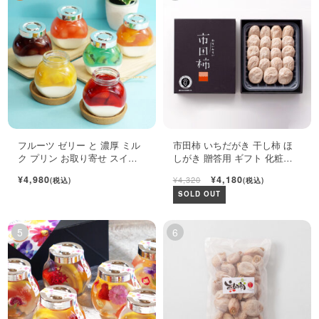
フルーツ ゼリー と 濃厚 ミル
市田柿 いちだがき 干し柿 ほ
ク プリン お取り寄せ スイー
しがき 贈答用 ギフト 化粧箱
ツ ギフト セット
450g
¥4,980
¥4,180
¥4,320
(税込)
(税込)
SOLD OUT