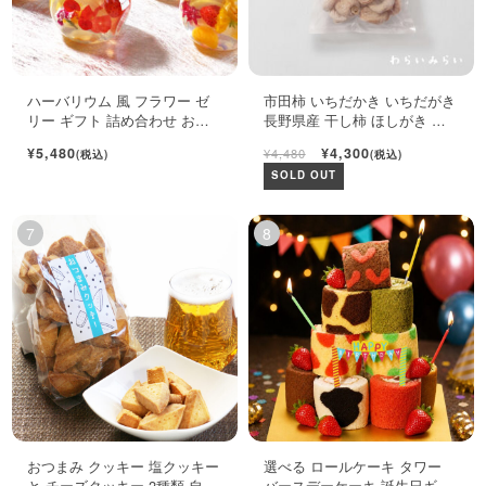
ハーバリウム 風 フラワー ゼ
市田柿 いちだかき いちだがき
リー ギフト 詰め合わせ おし
長野県産 干し柿 ほしがき い
ゃれ フルーツ ジュレ 6個入
ちだ柿 自宅用 1kg
¥5,480
¥4,300
¥4,480
(税込)
(税込)
SOLD OUT
おつまみ クッキー 塩クッキー
選べる ロールケーキ タワー
と チーズクッキー 2種類 自宅
バースデーケーキ 誕生日ギフ