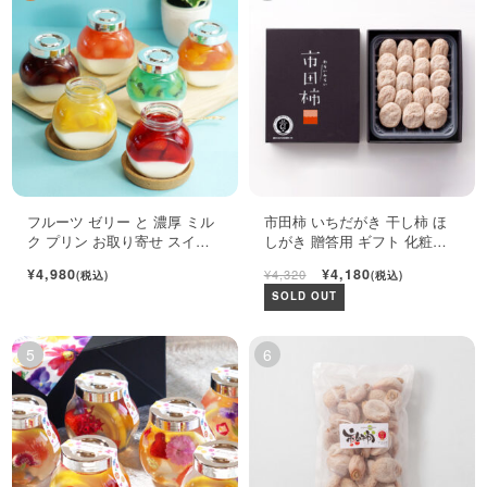
フルーツ ゼリー と 濃厚 ミル
市田柿 いちだがき 干し柿 ほ
ク プリン お取り寄せ スイー
しがき 贈答用 ギフト 化粧箱
ツ ギフト セット
450g
¥4,980
¥4,180
¥4,320
(税込)
(税込)
SOLD OUT