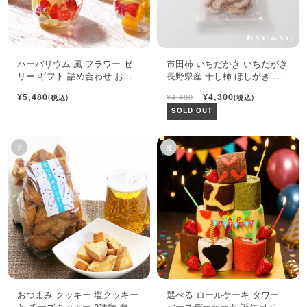
ハーバリウム 風 フラワー ゼ
市田柿 いちだかき いちだがき
リー ギフト 詰め合わせ おし
長野県産 干し柿 ほしがき い
ゃれ フルーツ ジュレ 6個入
ちだ柿 自宅用 1kg
¥5,480
¥4,300
¥4,480
(税込)
(税込)
SOLD OUT
おつまみ クッキー 塩クッキー
選べる ロールケーキ タワー
と チーズクッキー 2種類 自宅
バースデーケーキ 誕生日ギフ