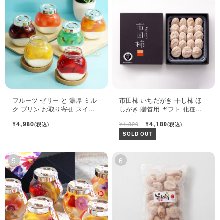
フルーツ ゼリー と 濃厚 ミル
市田柿 いちだがき 干し柿 ほ
ク プリン お取り寄せ スイー
しがき 贈答用 ギフト 化粧箱
ツ ギフト セット
450g
¥4,980
¥4,180
¥4,320
(税込)
(税込)
SOLD OUT