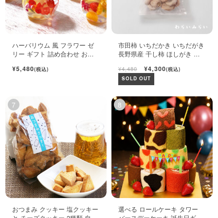
ハーバリウム 風 フラワー ゼ
市田柿 いちだかき いちだがき
リー ギフト 詰め合わせ おし
長野県産 干し柿 ほしがき い
ゃれ フルーツ ジュレ 6個入
ちだ柿 自宅用 1kg
¥5,480
¥4,300
¥4,480
(税込)
(税込)
SOLD OUT
おつまみ クッキー 塩クッキー
選べる ロールケーキ タワー
と チーズクッキー 2種類 自宅
バースデーケーキ 誕生日ギフ