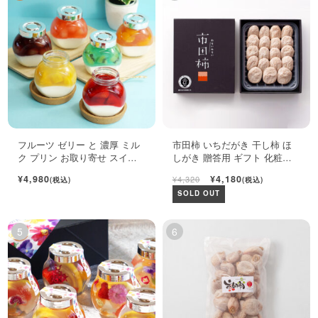
フルーツ ゼリー と 濃厚 ミル
市田柿 いちだがき 干し柿 ほ
ク プリン お取り寄せ スイー
しがき 贈答用 ギフト 化粧箱
ツ ギフト セット
450g
¥4,980
¥4,180
¥4,320
(税込)
(税込)
SOLD OUT