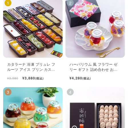
カタラーナ 冷凍 ブリュレ フ
ハーバリウム 風 フラワー ゼ
ルーツ アイス プリン カスタ
リー ギフト 詰め合わせ おし
ード スイーツ 6個入
ゃれ フルーツ ジュレ 4個入
¥3,880
¥4,280
¥3,980
(税込)
(税込)