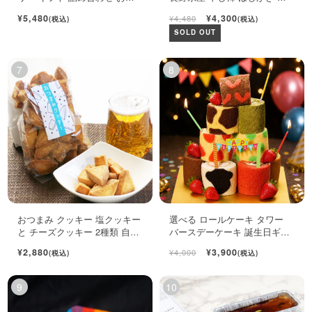
ゃれ フルーツ ジュレ 6個入
ちだ柿 自宅用 1kg
¥5,480
¥4,300
¥4,480
(税込)
(税込)
SOLD OUT
おつまみ クッキー 塩クッキー
選べる ロールケーキ タワー
と チーズクッキー 2種類 自宅
バースデーケーキ 誕生日ギフ
用袋
ト ロールケーキ ミニケーキ
¥2,880
¥3,900
¥4,000
(税込)
(税込)