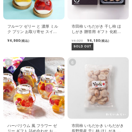
フルーツ ゼリー と 濃厚 ミル
市田柿 いちだがき 干し柿 ほ
ク プリン お取り寄せ スイー
しがき 贈答用 ギフト 化粧箱
ツ ギフト セット
450g
¥4,980
¥4,180
¥4,320
(税込)
(税込)
SOLD OUT
ハーバリウム 風 フラワー ゼ
市田柿 いちだかき いちだがき
リー ギフト 詰め合わせ おし
長野県産 干し柿 ほしがき い