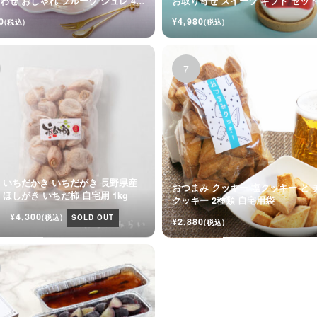
わせ おしゃれ フルーツ ジュレ 4個
お取り寄せ スイーツ ギフト セッ
0
¥4,980
(税込)
(税込)
 いちだかき いちだがき 長野県産
おつまみ クッキー 塩クッキー と 
干し柿 ほしがき いちだ柿 自宅用 1kg
クッキー 2種類 自宅用袋
¥4,300
(税込)
SOLD OUT
¥2,880
(税込)