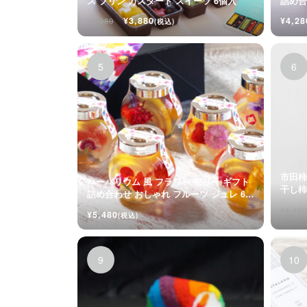
ス プリン カスタード スイーツ 6個入
詰め合
入
¥3,880
¥4,28
¥3,980
(税込)
市田柿
ハーバリウム 風 フラワー ゼリー ギフト
詰め合わせ おしゃれ フルーツ ジュレ 6個
入
¥4,480
¥5,480
(税込)