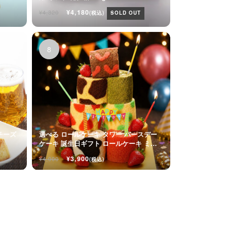
ト
¥4,180
¥4,320
(税込)
SOLD OUT
チーズ
選べる ロールケーキ タワー バースデー
ケーキ 誕生日ギフト ロールケーキ ミニ
ケーキ
¥3,900
¥4,000
(税込)