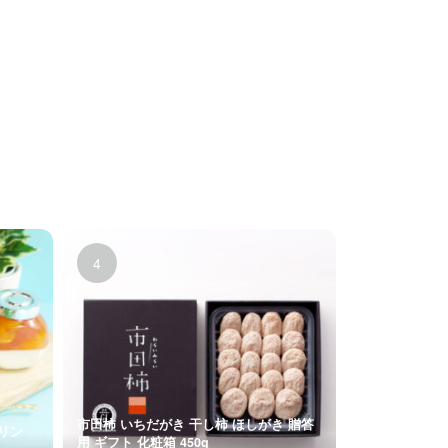
市田柿 いちだがき 干し柿 ほしがき 贈答
プリン
用 ギフト 化粧箱 450g