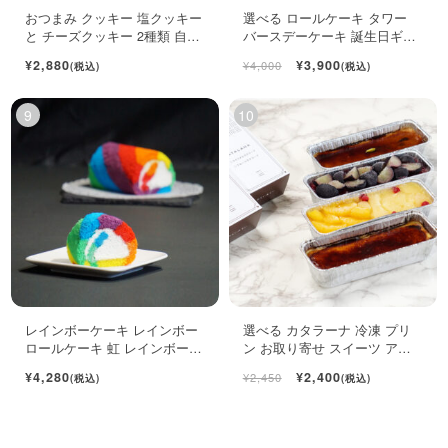
おつまみ クッキー 塩クッキー
選べる ロールケーキ タワー
と チーズクッキー 2種類 自宅
バースデーケーキ 誕生日ギフ
用袋
ト ロールケーキ ミニケーキ
¥2,880
¥3,900
¥4,000
(税込)
(税込)
レインボーケーキ レインボー
選べる カタラーナ 冷凍 プリ
ロールケーキ 虹 レインボース
ン お取り寄せ スイーツ アイ
イーツ
ス 濃厚 ブリュレ キャラメル
¥4,280
¥2,400
¥2,450
(税込)
(税込)