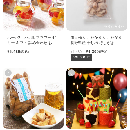
ハーバリウム 風 フラワー ゼ
市田柿 いちだかき いちだがき
リー ギフト 詰め合わせ おし
長野県産 干し柿 ほしがき い
ゃれ フルーツ ジュレ 6個入
ちだ柿 自宅用 1kg
¥5,480
¥4,300
¥4,480
(税込)
(税込)
SOLD OUT