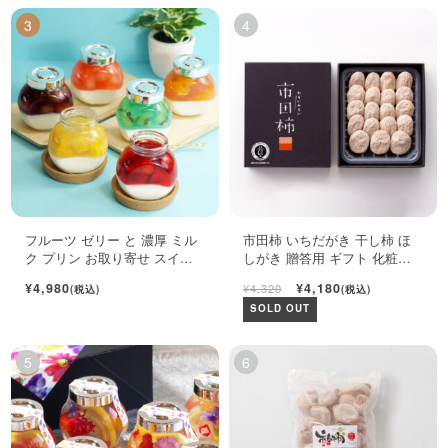
フルーツ ゼリー と 濃厚 ミル
市田柿 いちだがき 干し柿 ほ
ク プリン お取り寄せ スイー
しがき 贈答用 ギフト 化粧箱
ツ ギフト セット
450g
¥4,980
¥4,180
¥4,320
(税込)
(税込)
SOLD OUT