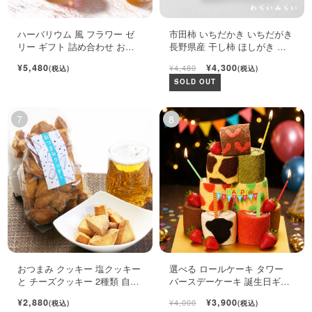
ハーバリウム 風 フラワー ゼ
市田柿 いちだかき いちだがき
リー ギフト 詰め合わせ おし
長野県産 干し柿 ほしがき い
ゃれ フルーツ ジュレ 6個入
ちだ柿 自宅用 1kg
¥5,480
¥4,300
¥4,480
(税込)
(税込)
SOLD OUT
おつまみ クッキー 塩クッキー
選べる ロールケーキ タワー
と チーズクッキー 2種類 自宅
バースデーケーキ 誕生日ギフ
用袋
ト ロールケーキ ミニケーキ
¥2,880
¥3,900
¥4,000
(税込)
(税込)