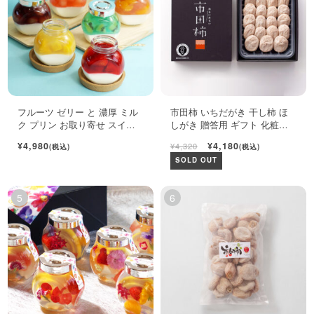
フルーツ ゼリー と 濃厚 ミル
市田柿 いちだがき 干し柿 ほ
ク プリン お取り寄せ スイー
しがき 贈答用 ギフト 化粧箱
ツ ギフト セット
450g
¥4,980
¥4,180
¥4,320
(税込)
(税込)
SOLD OUT